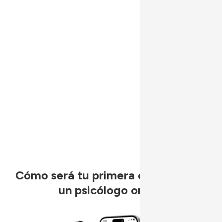
43€ / sesión
8 sesiones de 50 min
por 344€ cada dos meses
Encuentra tu psicólogo
1ª sesión sin coste
Cómo será tu primera consulta con
un psicólogo online